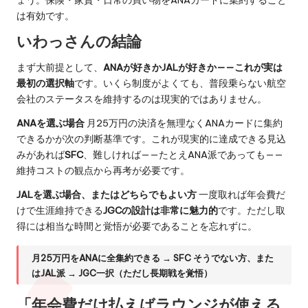
は有効です。
いわっさんの結論
まず大前提として、
ANAが好きかJALが好きか——これが実は
最初の選択軸
です。いくら制度がよくても、普段乗らない航空
会社のステータスを維持するのは現実的ではありません。
ANAを選ぶ場合
月25万円の決済を無理なくANAカードに集約
できるかが次の判断基準です。これが現実的に達成できる見込
みがあれば
SFC
、難しければ——たとえANA派であっても——
維持コストの観点から再考が必要です。
JALを選ぶ場合、またはどちらでもよい方
一度取れば年会費だ
けで生涯維持できる
JGCの設計は非常に魅力的
です。ただし取
得には相当な時間と覚悟が必要であることを忘れずに。
月25万円をANAに全集約できる → SFC
そうでない方、また
はJAL派 → JGC一択（ただし長期戦を覚悟）
「年会費だけ払えばラウンジが使える