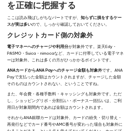
を正確に把握する
ここは読み飛ばしがちなパートですが、
知らずに損をするケー
スが実は多い
ので、しっかり確認しておいてください。
クレジットカード側の対象外
電子マネーへのチャージや利用分
が対象外です。楽天Edy・
PASMO・Suica・nimocaなど、カードに付帯している電子マネ
ーは対象外。これは多くの方がひっかかるポイントです。
ANAカードからANA Payへのチャージ金額も対象外
です。ANA
Payで支払った金額はカウントされますが、チャージした金額
そのものはカウントされない、ということですね。
また、年会費・各種手数料・キャッシングも対象外です。ただ
し、ショッピングリボ・分割払い・ボーナス一括払いは、ご利
用日が対象期間内であれば金額はカウントされます。
それからANA銀聯カードは対象外、カードの紛失・切り替え・
再発行などでカード番号やAMC番号が変わった場合も対象外に
なることがある、という点も覚えておいてください。カードブ