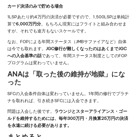
カード決済のみで貯める場合
1LSPあたり約4万円の決済が必要ですので、1,500LSPは単純計
算で
6,000万円分
。もちろん現実にはフライトと組み合わせま
すが、それでも途方もないスケールです。
なお、FOPによる年間ステータス（JMBサファイアなど）自体
は今でも取れます。
JGC修行が難しくなったのはあくまでJGC
への入会基準の話
であって、年間ステータス制度としてのFOP
プログラムは変わっていません。
ANAは「取った後の維持が地獄」にな
った
SFCの入会条件自体は変わっていません。1年間の修行でプラチ
ナを取れれば、引き続きSFCには入会できます。
問題は入会した後です。
ラウンジとスターアライアンス・ゴー
ルドを維持するためには、毎年300万円・月換算25万円の決済
を永遠に続ける必要があります。
まとめると