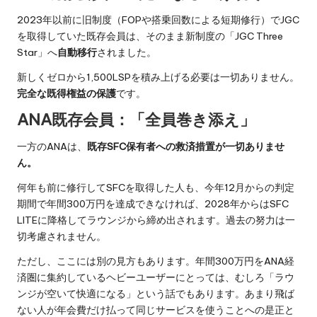
2023年以前に旧制度（FOPや搭乗回数による短期修行）でJGC
を取得していた既存会員は、そのまま新制度の「JGC Three
Star」へ
自動移行
されました。
新しくゼロから1,500LSPを積み上げる必要は一切ありません。
完全な既得権益の保護
です。
ANA既存会員：「全員巻き添え」
一方のANAは、
既存SFC保有者への救済措置が一切ありませ
ん。
何年も前に修行してSFCを取得した人も、今年12月からの判定
期間で年間300万円を達成できなければ、2028年からはSFC
LITEに降格してラウンジから締め出されます。過去の努力は一
切考慮されません。
ただし、ここには別の見方もあります。年間300万円をANA経
済圏に集約しているヘビーユーザーにとっては、むしろ「ラウ
ンジが空いて快適になる」という話でもあります。あまり飛ば
ない人が年会費だけ払って同じサービスを使うことへの是正と