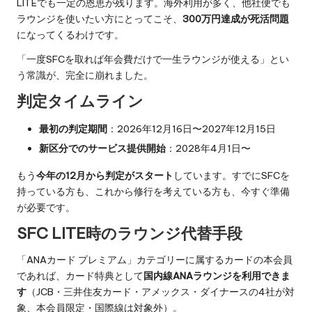
LITEでも一定の恩恵が残ります。海外利用が多く、他社便でも
ラウンジを使いたい方にとってこそ、
300万円達成が死活問題
になってくるわけです。
「一度SFCを取れば年会費だけで一生ラウンジが使える」とい
う常識が、完全に崩れました。
判定タイムライン
最初の判定期間
：2026年12月16日〜2027年12月15日
新区分でのサービス提供開始
：2028年4月1日〜
もう
今年の12月から判定がスタート
しています。すでにSFCを
持っている方も、これから修行を考えている方も、今すぐ準備
が必要です。
SFC LITE時のラウンジ代替手段
「ANAカード プレミアム」カテゴリーに属するカードの本会員
であれば、カード特典として
国内線ANAラウンジを利用できま
す
（JCB・三井住友カード・アメックス・ダイナースの4社が対
象、本会員限定・国際線は対象外）。