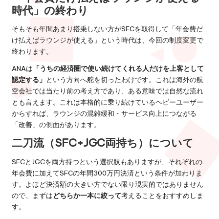
時代」の終わり
そもそも年間あまり搭乗しない方がSFCを取得して「年会費だ
け払えばラウンジが使える」という時代は、今回の制度変更で
終わります。
ANAは
「うちの経済圏で使い続けてくれる人だけを上客として
認定する」
という方向へ舵を切ったわけです。これは海外の航
空会社では当たり前の考え方であり、ある意味では自然な流れ
とも言えます。これは本格的に乗り続けているヘビーユーザー
からすれば、ラウンジの混雑緩和・サービス向上につながる
「改善」の側面があります。
二刀流（SFC+JGC両持ち）について
SFCとJGCを両方持つという選択肢もありますが、それぞれの
年会費に加えてSFCの年間300万円決済という条件が加わりま
す。よほど決済額の大きい方でない限り現実的ではありません
ので、まずは
どちらか一本に絞って
考えることをおすすめしま
す。