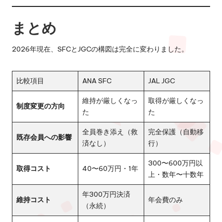
まとめ
2026年現在、SFCとJGCの構図は完全に変わりました。
比較項目
ANA SFC
JAL JGC
維持が厳しくなっ
取得が厳しくなっ
制度変更の方向
た
た
全員巻き添え（救
完全保護（自動移
既存会員への影響
済なし）
行）
300〜600万円以
取得コスト
40〜60万円・1年
上・数年〜十数年
年300万円決済
維持コスト
年会費のみ
（永続）