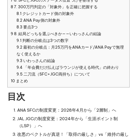
8
7. 300万円判定の「対象外」を正確に把握する
8.1
クレジットカード側の対象外
8.2
ANA Pay側の対象外
8.3
要点3つ
9
8. 結局どっちを選ぶべきか——いわっさんの結論
9.1
判断の分岐点は3つの数字
9.2
最初の分岐点：月25万円をANAカード/ANA Payで無理
なく使えるか
9.3
いわっさんの結論
9.4
「年会費だけ払えばラウンジが使える時代」の終わり
9.5
二刀流（SFC+JGC両持ち）について
10
まとめ
目次
ANA SFCの制度変更：2028年4月から「2層制」へ
JAL JGCの制度変更：2024年から「生涯ポイント制
（LSP）」へ
改悪のベクトルが真逆！「取得の厳しさ」vs「維持の厳し