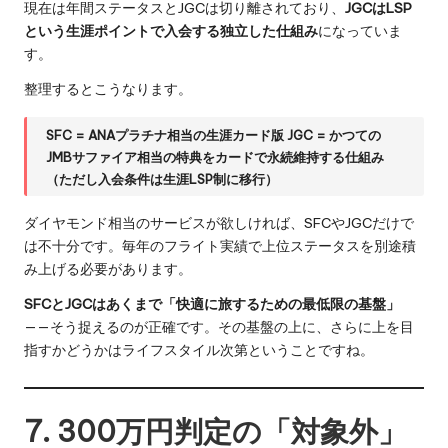
現在は年間ステータスとJGCは切り離されており、
JGCはLSP
という生涯ポイントで入会する独立した仕組み
になっていま
す。
整理するとこうなります。
SFC = ANAプラチナ相当の生涯カード版
JGC = かつての
JMBサファイア相当の特典をカードで永続維持する仕組み
（ただし入会条件は生涯LSP制に移行）
ダイヤモンド相当のサービスが欲しければ、SFCやJGCだけで
は不十分です。毎年のフライト実績で上位ステータスを別途積
み上げる必要があります。
SFCとJGCはあくまで「快適に旅するための最低限の基盤」
——そう捉えるのが正確です。その基盤の上に、さらに上を目
指すかどうかはライフスタイル次第ということですね。
7. 300万円判定の「対象外」