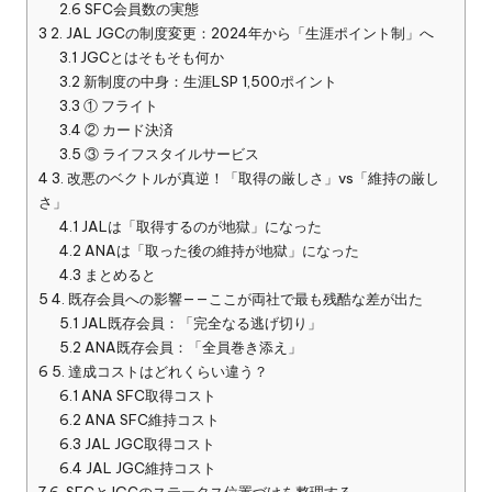
2.6
SFC会員数の実態
3
2. JAL JGCの制度変更：2024年から「生涯ポイント制」へ
3.1
JGCとはそもそも何か
3.2
新制度の中身：生涯LSP 1,500ポイント
3.3
① フライト
3.4
② カード決済
3.5
③ ライフスタイルサービス
4
3. 改悪のベクトルが真逆！「取得の厳しさ」vs「維持の厳し
さ」
4.1
JALは「取得するのが地獄」になった
4.2
ANAは「取った後の維持が地獄」になった
4.3
まとめると
5
4. 既存会員への影響——ここが両社で最も残酷な差が出た
5.1
JAL既存会員：「完全なる逃げ切り」
5.2
ANA既存会員：「全員巻き添え」
6
5. 達成コストはどれくらい違う？
6.1
ANA SFC取得コスト
6.2
ANA SFC維持コスト
6.3
JAL JGC取得コスト
6.4
JAL JGC維持コスト
7
6. SFCとJGCのステータス位置づけを整理する