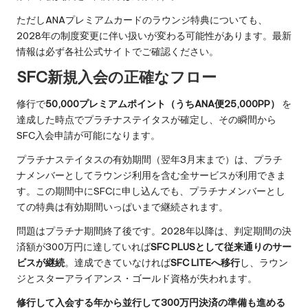
ただしANAプレミアムカードのラウンジ特典についても、
2028年の制度変更に伴い扱いが変わる可能性があります。最新
情報は必ず各社公式サイトでご確認ください。
SFC新規入会の正確なフロー
修行で
50,000プレミアムポイント（うちANA便25,000PP）
を
達成した時点でプラチナステイタスが確定し、その瞬間から
SFC入会申請が可能になります。
プラチナステイタスの有効期間（翌年3月末まで）は、プラチ
ナメンバーとしてラウンジ利用を含む全サービスが利用できま
す。この期間中にSFCに申し込んでも、プラチナメンバーとし
ての特典は有効期間いっぱいまで継続されます。
問題はプラチナ期間終了後です。2028年以降は、判定期間の決
済額が300万円に達していれば
SFC PLUSとして従来通りのサー
ビスが継続
。達成できていなければ
SFC LITEへ移行
し、ラウン
ジとスターアライアンス・ゴールド資格が失われます。
修行して入会する年から並行して300万円決済の準備も進める