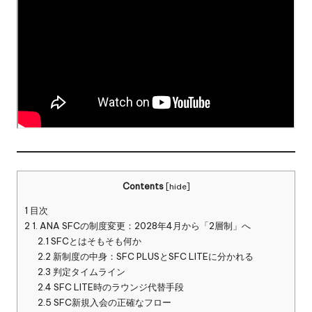
Contents
[
hide
]
1
目次
2
1. ANA SFCの制度変更：2028年4月から「2層制」へ
2.1
SFCとはそもそも何か
2.2
新制度の中身：SFC PLUSとSFC LITEに分かれる
2.3
判定タイムライン
2.4
SFC LITE時のラウンジ代替手段
2.5
SFC新規入会の正確なフロー