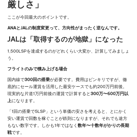
厳しさ」
ここが今回最大のポイントです。
ANAとJALの制度変更って、方向性がまったく逆なんです。
JALは「取得するのが地獄」になった
1,500LSPを達成するのがどれくらい大変か、計算してみましょ
う。
フライトのみで積み上げる場合
国内線で
300回の搭乗
が必要です。費用はピンキリですが、徹
底的にセール運賃を活用した最安ケースでも約200万円前後。
現実的な片道1万円前後の運賃で計算すると
300万〜600万円以
上
になります。
「1回の搭乗で5LSP」という単価の安さを考えると、とにかく
安い運賃で回数を稼ぐことが鉄則になりますが、それでも途方
もない数字です。しかも1年ではなく
数年〜十数年がかりの長期
戦
です。