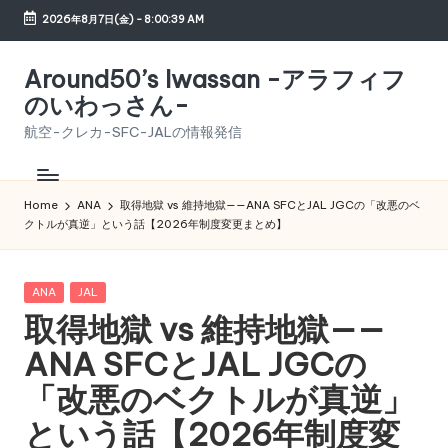
2026年8月7日(金)
-
8:00:40 AM
Skip
to
Around50’s Iwassan -アラフィフ
content
のいわっさん-
航空-クレカ-SFC-JALの情報発信
Home
ANA
取得地獄 vs 維持地獄——ANA SFCとJAL JGCの「改悪のベ
クトルが真逆」という話【2026年制度変更まとめ】
Posted
ANA
JAL
in
取得地獄 vs 維持地獄——
ANA SFCとJAL JGCの
「改悪のベクトルが真逆」
という話【2026年制度変