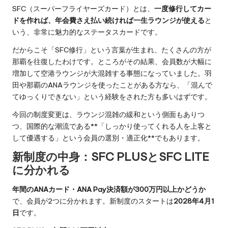
SFC（スーパーフライヤーズカード）とは、
一度修行してカー
ドを作れば、年会費さえ払い続ければ一生ラウンジが使える
と
いう、非常に魅力的なステータスカードです。
だからこそ「SFC修行」という言葉が生まれ、たくさんの方が
那覇を往復したわけです。ところがその結果、会員数が大幅に
増加して空港ラウンジが大混雑する事態になっていました。羽
田や那覇のANAラウンジを使ったことがある方なら、「混んで
てゆっくりできない」という経験をされた方も多いはずです。
今回の制度変更は、ラウンジ混雑の緩和という側面もありつ
つ、国際的な潮流である**「しっかり使ってくれる人を上客と
して優遇する」という会員の選別・適正化**でもあります。
新制度の中身：SFC PLUSとSFC LITE
に分かれる
年間のANAカード・ANA Pay決済額が300万円以上かどうか
で、会員が2つに分かれます。新制度のスタートは
2028年4月1
日
です。