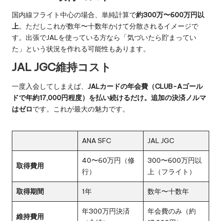
国内線フライト中心の場合、単純計算で
約300万〜600万円以
上
。ただしこれが数年〜十数年かけて分散されるイメージで
す。出張でJALを使っている方なら「気づいたら貯まってい
た」という状況を作れる可能性もあります。
JAL JGC維持コスト
一度入会してしまえば、
JALカードの年会費（CLUB-Aゴール
ドで年約17,000円程度）を払い続けるだけ。追加の決済ノルマ
はゼロ
です。これが最大の魅力です。
ANA SFC
JAL JGC
40〜60万円（修
300〜600万円以
取得費用
行）
上（フライト）
取得期間
1年
数年〜十数年
年300万円決済
年会費のみ（約
維持費用