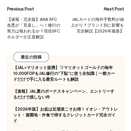
Post
Previous Post
Next Post
navigation
【速報・完全版】ANA SFC
JALカードの海外手数料が値
改悪が「見直し」へ！修行の
上がり？ブランド別に影響を
努力は報われるか？現役SFC
完全解説【2026年最新】
ホルダーが正直解説
最近の投稿
【JAL×マリオット提携】
マリオットゴールドの毎年
10,000FOPをJAL修行の”下駄”に使う全知識｜一般カー
ドだけで手に入る最安ルートも解説
【速報】JAL夏のボーナスキャンペーン、エントリーす
るだけで損しない件
【2026年版】お盆は近場派こそお得！イオン・アウトレ
ット・遊園地・外食で得するクレジットカード完全ガイ
ド