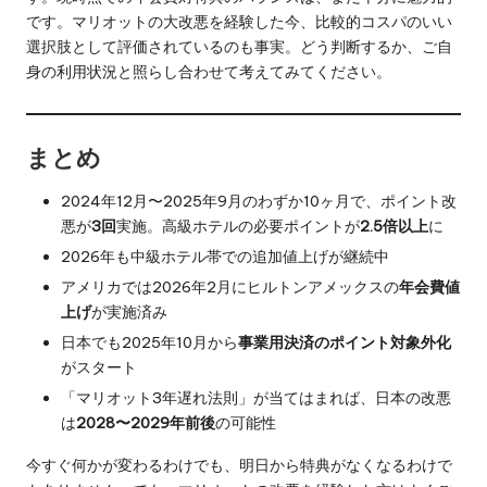
です。マリオットの大改悪を経験した今、比較的コスパのいい
選択肢として評価されているのも事実。どう判断するか、ご自
身の利用状況と照らし合わせて考えてみてください。
まとめ
2024年12月〜2025年9月のわずか10ヶ月で、ポイント改
悪が
3回
実施。高級ホテルの必要ポイントが
2.5倍以上
に
2026年も中級ホテル帯での追加値上げが継続中
アメリカでは2026年2月にヒルトンアメックスの
年会費値
上げ
が実施済み
日本でも2025年10月から
事業用決済のポイント対象外化
がスタート
「マリオット3年遅れ法則」が当てはまれば、日本の改悪
は
2028〜2029年前後
の可能性
今すぐ何かが変わるわけでも、明日から特典がなくなるわけで