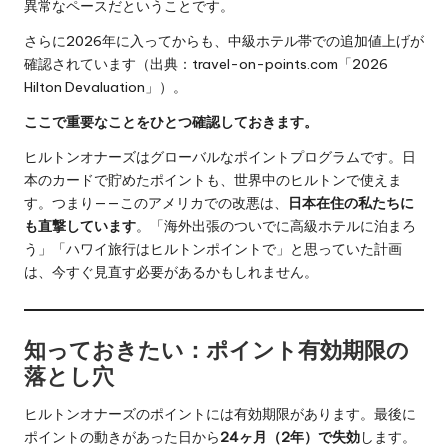
異常なペースだということです。
さらに2026年に入ってからも、中級ホテル帯での追加値上げが
確認されています（出典：travel-on-points.com「2026
Hilton Devaluation」）。
ここで重要なことをひとつ確認しておきます。
ヒルトンオナーズはグローバルなポイントプログラムです。日
本のカードで貯めたポイントも、世界中のヒルトンで使えま
す。つまり——このアメリカでの改悪は、
日本在住の私たちに
も直撃しています
。「海外出張のついでに高級ホテルに泊まろ
う」「ハワイ旅行はヒルトンポイントで」と思っていた計画
は、今すぐ見直す必要があるかもしれません。
知っておきたい：ポイント有効期限の
落とし穴
ヒルトンオナーズのポイントには有効期限があります。最後に
ポイントの動きがあった日から
24ヶ月（2年）で失効
します。