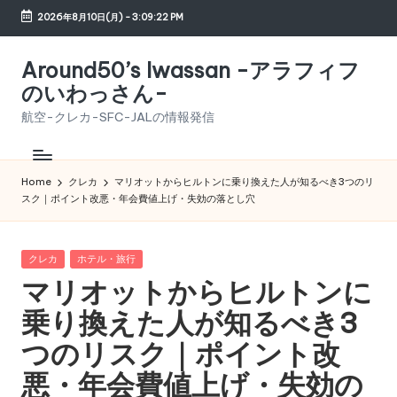
2026年8月10日(月)
-
3:09:23 PM
Skip
to
Around50’s Iwassan -アラフィフ
content
のいわっさん-
航空-クレカ-SFC-JALの情報発信
Home
クレカ
マリオットからヒルトンに乗り換えた人が知るべき3つのリ
スク｜ポイント改悪・年会費値上げ・失効の落とし穴
Posted
クレカ
ホテル・旅行
in
マリオットからヒルトンに
乗り換えた人が知るべき3
つのリスク｜ポイント改
悪・年会費値上げ・失効の