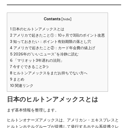
Contents
[
hide
]
1
日本のヒルトンアメックスとは
2
アメリカで起きたこと①：10ヶ月で3回のポイント改悪
3
知っておきたい：ポイント有効期限の落とし穴
4
アメリカで起きたこと②：カード年会費の値上げ
5
2026年の”いいニュース”を冷静に読む
6
「マリオット3年遅れの法則」
7
今すぐできること3つ
8
ヒルトンアメックスをまだお持ちでない方へ
9
まとめ
10
関連リンク
日本のヒルトンアメックスとは
まず基本情報を整理します。
ヒルトンオナーズアメックスは、アメリカン・エキスプレスと
ヒルトンホテルグループが提携して発行するホテル系提携クレ