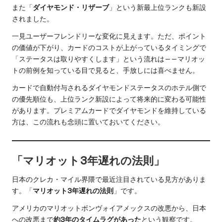
また「
ダイヤモンド・リザーブ
」という新最上位ランクも新設
されました。
一見ユーザーフレンドリーな変化に見えます。ただ、ポイント
の価値が下がり、カードのコストが上がっているタイミングで
「ステータスは取りやすくします」という流れは——マリオッ
トの前例を知っている目で見ると、手放しには喜べません。
カードで自動付与されるダイヤモンドステータスのホテル側で
の優先順位も、上位ランク新設によって将来的に変わる可能性
があります。プレミアムカードでダイヤモンドを維持している
方は、この流れも念頭に置いておいてください。
「マリオット3年遅れの法則」
日本のクレカ・マイル界隈で最近注目されている見方がありま
す。「
マリオット3年遅れの法則
」です。
アメリカのマリオットボンヴォイアメックスの改悪から、日本
への改悪まで
約3年のタイムラグがあった
という観察です。