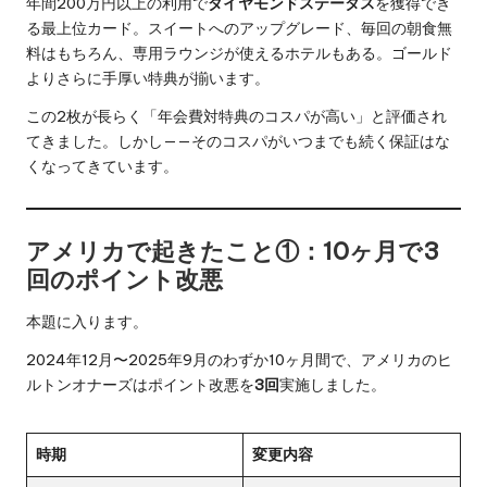
年間200万円以上の利用で
ダイヤモンドステータス
を獲得でき
る最上位カード。スイートへのアップグレード、毎回の朝食無
料はもちろん、専用ラウンジが使えるホテルもある。ゴールド
よりさらに手厚い特典が揃います。
この2枚が長らく「年会費対特典のコスパが高い」と評価され
てきました。しかし——そのコスパがいつまでも続く保証はな
くなってきています。
アメリカで起きたこと①：10ヶ月で3
回のポイント改悪
本題に入ります。
2024年12月〜2025年9月のわずか10ヶ月間で、アメリカのヒ
ルトンオナーズはポイント改悪を
3回
実施しました。
時期
変更内容