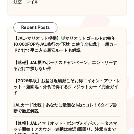
航空・マイル
Recent Posts
【JAL×マリオット提携】
マリオットゴールドの毎年
10,000FOPをJAL修行の”下駄”に使う全知識｜一般カー
ドだけで手に入る最安ルートも解説
【速報】JAL夏のボーナスキャンペーン、エントリーす
るだけで損しない件
【2026年版】お盆は近場派こそお得！イオン・アウトレ
ット・遊園地・外食で得するクレジットカード完全ガイ
ド
JALカード比較｜あなたに最適な1枚はコレ！6タイプ診
断で徹底解説
【速報】JALとマリオット・ボンヴォイがステータスマ
ッチ開始！アカウント連携は生涯1回限り、注意点まで一