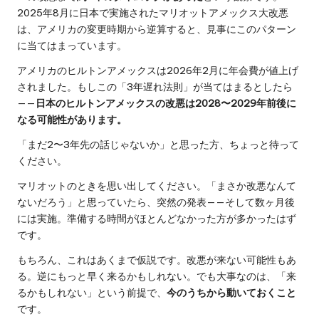
2025年8月に日本で実施されたマリオットアメックス大改悪
は、アメリカの変更時期から逆算すると、見事にこのパターン
に当てはまっています。
アメリカのヒルトンアメックスは2026年2月に年会費が値上げ
されました。もしこの「3年遅れ法則」が当てはまるとしたら
——
日本のヒルトンアメックスの改悪は2028〜2029年前後に
なる可能性があります。
「まだ2〜3年先の話じゃないか」と思った方、ちょっと待って
ください。
マリオットのときを思い出してください。「まさか改悪なんて
ないだろう」と思っていたら、突然の発表——そして数ヶ月後
には実施。準備する時間がほとんどなかった方が多かったはず
です。
もちろん、これはあくまで仮説です。改悪が来ない可能性もあ
る。逆にもっと早く来るかもしれない。でも大事なのは、「来
るかもしれない」という前提で、
今のうちから動いておくこと
です。